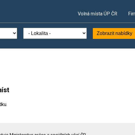
Volná místa ÚP ČR
Fir
Zobrazit nabídky
íst
dku.