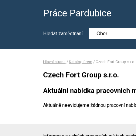
Práce Pardubice
Hledat zaměstnání
Hlavní strana
/
Katalog firem
/
Czech Fort Group s.r.o.
Czech Fort Group s.r.o.
Aktuální nabídka pracovních m
Aktuálně neevidujeme žádnou pracovní nabí