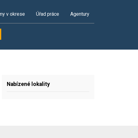
my v okrese
Úřad práce
Agentury
Nabízené lokality