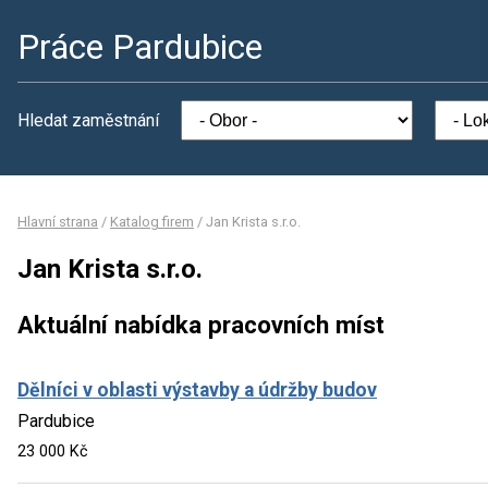
Práce Pardubice
Hledat zaměstnání
Hlavní strana
/
Katalog firem
/
Jan Krista s.r.o.
Jan Krista s.r.o.
Aktuální nabídka pracovních míst
Dělníci v oblasti výstavby a údržby budov
Pardubice
23 000 Kč