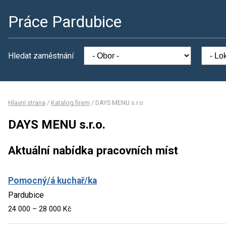
Práce Pardubice
Hledat zaměstnání
Hlavní strana
/
Katalog firem
/
DAYS MENU s.r.o.
DAYS MENU s.r.o.
Aktuální nabídka pracovních míst
Pomocný/á kuchař/ka
Pardubice
24 000 – 28 000 Kč