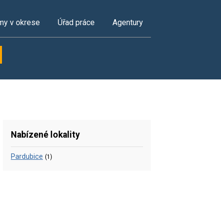
my v okrese
Úřad práce
Agentury
Nabízené lokality
Pardubice
(1)