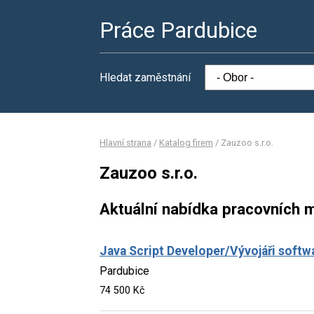
Práce Pardubice
Hledat zaměstnání
Hlavní strana
/
Katalog firem
/
Zauzoo s.r.o.
Zauzoo s.r.o.
Aktuální nabídka pracovních m
Java Script Developer/Vývojáři softw
Pardubice
74 500 Kč