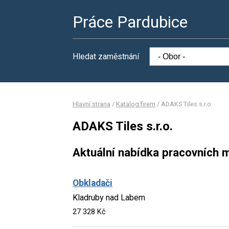
Práce Pardubice
Hledat zaměstnání
Hlavní strana
/
Katalog firem
/
ADAKS Tiles s.r.o.
ADAKS Tiles s.r.o.
Aktuální nabídka pracovních m
Obkladači
Kladruby nad Labem
27 328 Kč