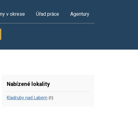
my v okrese
Úřad práce
Agentury
Nabízené lokality
Kladruby nad Labem
(1)