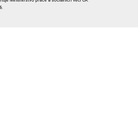
uje Ministerstvo práce a sociálních věcí ČR.
6.