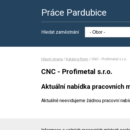
Práce Pardubice
Hledat zaměstnání
Hlavní strana
/
Katalog firem
/
CNC - Profimetal s.r.o.
CNC - Profimetal s.r.o.
Aktuální nabídka pracovních m
Aktuálně neevidujeme žádnou pracovní nabí