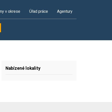
my v okrese
Úřad práce
Agentury
Nabízené lokality