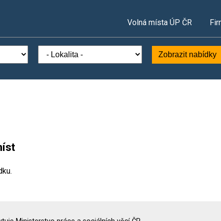
Volná místa ÚP ČR
Fir
Zobrazit nabídky
íst
dku.