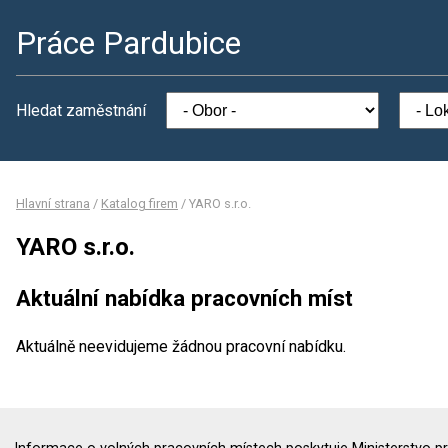
Práce Pardubice
Hledat zaměstnání
Hlavní strana
/
Katalog firem
/
YARO s.r.o.
YARO s.r.o.
Aktuální nabídka pracovních míst
Aktuálně neevidujeme žádnou pracovní nabídku.