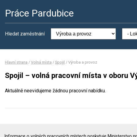
Práce Pardubice
Hledat zaměstnání
Hlavní strana
/
Volná místa
/
Spojil
/
Výroba a provoz
Spojil – volná pracovní místa v oboru V
Aktuálně neevidujeme žádnou pracovní nabídku.
Informace o volných pracovních místech poskytuje Ministerstvo pr