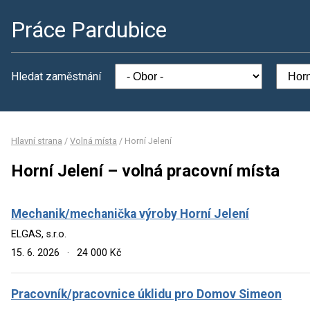
Práce Pardubice
Hledat zaměstnání
Hlavní strana
/
Volná místa
/
Horní Jelení
Horní Jelení – volná pracovní místa
Mechanik/mechanička výroby Horní Jelení
ELGAS, s.r.o.
15. 6. 2026
·
24 000 Kč
Pracovník/pracovnice úklidu pro Domov Simeon