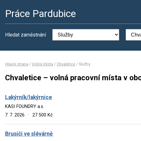
Práce Pardubice
Hledat zaměstnání
Hlavní strana
/
Volná místa
/
Chvaletice
/
Služby
Chvaletice – volná pracovní místa v ob
Lakýrník/lakýrnice
KASI FOUNDRY a.s.
7. 7. 2026
·
27 500 Kč
Brusiči ve slévárně