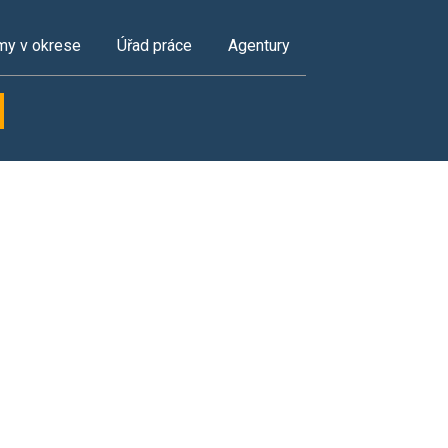
my v okrese
Úřad práce
Agentury