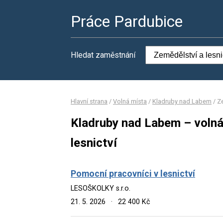
Práce Pardubice
Hledat zaměstnání
Hlavní strana
/
Volná místa
/
Kladruby nad Labem
/
Ze
Kladruby nad Labem – volná
lesnictví
Pomocní pracovníci v lesnictví
LESOŠKOLKY s.r.o.
21. 5. 2026
·
22 400 Kč