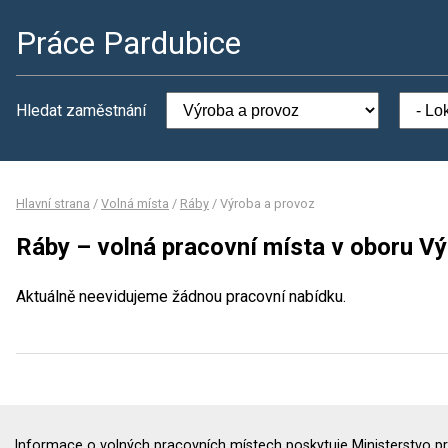
Práce Pardubice
Hledat zaměstnání
Hlavní strana
/
Volná místa
/
Ráby
/
Výroba a provoz
Ráby – volná pracovní místa v oboru V
Aktuálně neevidujeme žádnou pracovní nabídku.
Informace o volných pracovních místech poskytuje Ministerstvo pr