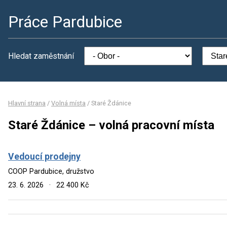
Práce Pardubice
Hledat zaměstnání
Hlavní strana
/
Volná místa
/
Staré Ždánice
Staré Ždánice – volná pracovní místa
Vedoucí prodejny
COOP Pardubice, družstvo
23. 6. 2026
·
22 400 Kč