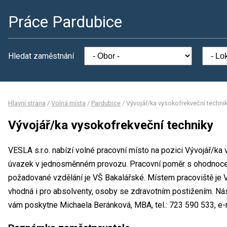
Práce Pardubice
Hledat zaměstnání
Hlavní strana
/
Volná místa
/
Pardubice
/
Vývojář/ka vysokofrekveční techni
Vývojář/ka vysokofrekveční techniky
VESLA s.r.o. nabízí volné pracovní místo na pozici Vývojář/ka
úvazek v jednosměnném provozu. Pracovní poměr s ohodnoce
požadované vzdělání je VŠ Bakalářské. Místem pracoviště je V
vhodná i pro absolventy, osoby se zdravotním postižením. Ná
vám poskytne Michaela Beránková, MBA, tel.: 723 590 533, e-