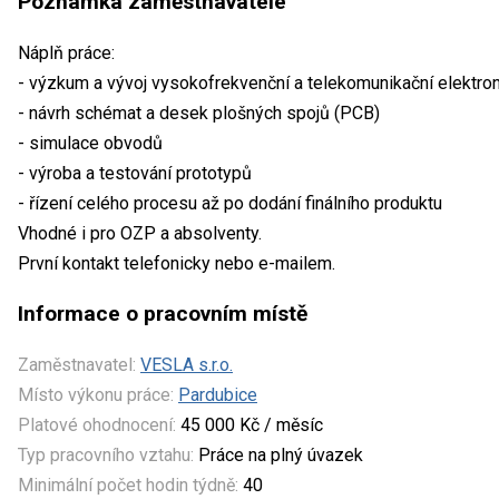
Poznámka zaměstnavatele
Náplň práce:
- výzkum a vývoj vysokofrekvenční a telekomunikační elektro
- návrh schémat a desek plošných spojů (PCB)
- simulace obvodů
- výroba a testování prototypů
- řízení celého procesu až po dodání finálního produktu
Vhodné i pro OZP a absolventy.
První kontakt telefonicky nebo e-mailem.
Informace o pracovním místě
Zaměstnavatel:
VESLA s.r.o.
Místo výkonu práce:
Pardubice
Platové ohodnocení:
45 000 Kč / měsíc
Typ pracovního vztahu:
Práce na plný úvazek
Minimální počet hodin týdně:
40