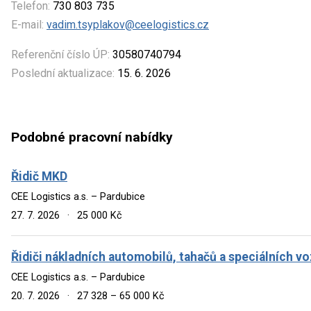
Telefon:
730 803 735
E-mail:
vadim.tsyplakov@ceelogistics.cz
Referenční číslo ÚP:
30580740794
Poslední aktualizace:
15. 6. 2026
Podobné pracovní nabídky
Řidič MKD
CEE Logistics a.s. – Pardubice
27. 7. 2026
·
25 000 Kč
Řidiči nákladních automobilů, tahačů a speciálních vo
CEE Logistics a.s. – Pardubice
20. 7. 2026
·
27 328 – 65 000 Kč