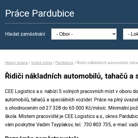
Práce Pardubice
Hledat zaměstnání
Hlavní strana
/
Volná místa
/
Pardubice
/
Řidiči nákladních automobilů, taha
Řidiči nákladních automobilů, tahačů a 
CEE Logistics a.s. nabízí 5 volných pracovních míst v oboru do
automobilů, tahačů a speciálních vozidel. Práce na plný úvaz
s ohodnocením od 27 328 do 65 000 Kč/měsíc. Minimální poža
škola. Místem pracoviště je CEE Logistics a.s., okres Pardubi
vám poskytne Vadim Tsyplakov, tel.: 730 803 735, e-mail: vad