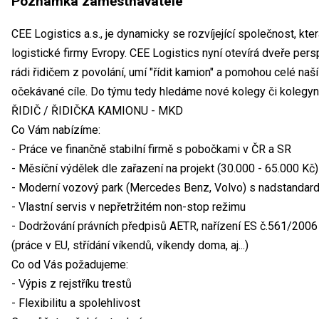
Poznámka zaměstnavatele
CEE Logistics a.s., je dynamicky se rozvíjející společnost, kt
logistické firmy Evropy. CEE Logistics nyní otevírá dveře persp
rádi řidičem z povolání, umí "řídit kamion" a pomohou celé naš
očekávané cíle. Do týmu tedy hledáme nové kolegy či kolegyně
ŘIDIČ / ŘIDIČKA KAMIONU - MKD
Co Vám nabízíme:
- Práce ve finančně stabilní firmě s pobočkami v ČR a SR
- Měsíční výdělek dle zařazení na projekt (30.000 - 65.000 Kč)
- Moderní vozový park (Mercedes Benz, Volvo) s nadstandardn
- Vlastní servis v nepřetržitém non-stop režimu
- Dodržování právních předpisů AETR, nařízení ES č.561/2006 
(práce v EU, střídání víkendů, víkendy doma, aj...)
Co od Vás požadujeme:
- Výpis z rejstříku trestů
- Flexibilitu a spolehlivost