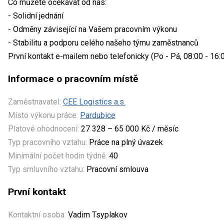
Co můžete očekávat od nás:
- Solidní jednání
- Odměny závisející na Vašem pracovním výkonu
- Stabilitu a podporu celého našeho týmu zaměstnanců
První kontakt e-mailem nebo telefonicky (Po - Pá, 08:00 - 16:0
Informace o pracovním místě
Zaměstnavatel:
CEE Logistics a.s.
Místo výkonu práce:
Pardubice
Platové ohodnocení:
27 328 – 65 000 Kč / měsíc
Typ pracovního vztahu:
Práce na plný úvazek
Minimální počet hodin týdně:
40
Typ smluvního vztahu:
Pracovní smlouva
První kontakt
Kontaktní osoba:
Vadim Tsyplakov