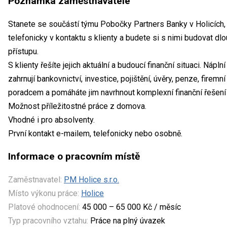
Poznámka zaměstnavatele
Stanete se součástí týmu Pobočky Partners Banky v Holicích
telefonicky v kontaktu s klienty a budete si s nimi budovat 
přístupu.
S klienty řešíte jejich aktuální a budoucí finanční situaci. Nápln
zahrnují bankovnictví, investice, pojištění, úvěry, penze, firemn
poradcem a pomáháte jim navrhnout komplexní finanční řešení 
Možnost příležitostné práce z domova.
Vhodné i pro absolventy.
První kontakt e-mailem, telefonicky nebo osobně.
Informace o pracovním místě
Zaměstnavatel:
PM Holice s.r.o.
Místo výkonu práce:
Holice
Platové ohodnocení:
45 000 – 65 000 Kč / měsíc
Typ pracovního vztahu:
Práce na plný úvazek