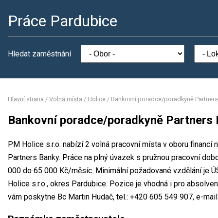
Práce Pardubice
Hledat zaměstnání
Hlavní strana
/
Volná místa
/
Holice
/
Bankovní poradce/poradkyně Partners
Bankovní poradce/poradkyně Partners
PM Holice s.r.o. nabízí 2 volná pracovní místa v oboru financ
Partners Banky. Práce na plný úvazek s pružnou pracovní do
000 do 65 000 Kč/měsíc. Minimální požadované vzdělání je Ú
Holice s.r.o., okres Pardubice. Pozice je vhodná i pro absolve
vám poskytne Bc Martin Hudač, tel.: +420 605 549 907, e-mail