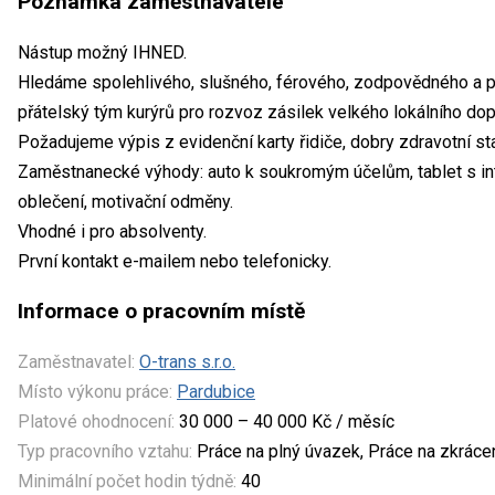
Poznámka zaměstnavatele
Nástup možný IHNED.
Hledáme spolehlivého, slušného, férového, zodpovědného a pr
přátelský tým kurýrů pro rozvoz zásilek velkého lokálního dop
Požadujeme výpis z evidenční karty řidiče, dobry zdravotní st
Zaměstnanecké výhody: auto k soukromým účelům, tablet s i
oblečení, motivační odměny.
Vhodné i pro absolventy.
První kontakt e-mailem nebo telefonicky.
Informace o pracovním místě
Zaměstnavatel:
O-trans s.r.o.
Místo výkonu práce:
Pardubice
Platové ohodnocení:
30 000 – 40 000 Kč / měsíc
Typ pracovního vztahu:
Práce na plný úvazek, Práce na zkrác
Minimální počet hodin týdně:
40