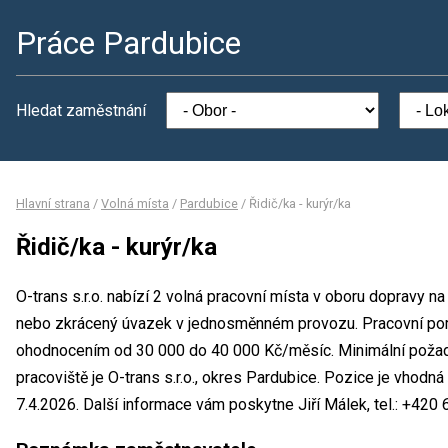
Práce Pardubice
Hledat zaměstnání
Hlavní strana
/
Volná místa
/
Pardubice
/
Řidič/ka - kurýr/ka
Řidič/ka - kurýr/ka
O-trans s.r.o. nabízí 2 volná pracovní místa v oboru dopravy na
nebo zkrácený úvazek v jednosměnném provozu. Pracovní po
ohodnocením od 30 000 do 40 000 Kč/měsíc. Minimální požad
pracoviště je O-trans s.r.o., okres Pardubice. Pozice je vhodn
7.4.2026. Další informace vám poskytne Jiří Málek, tel.: +420 