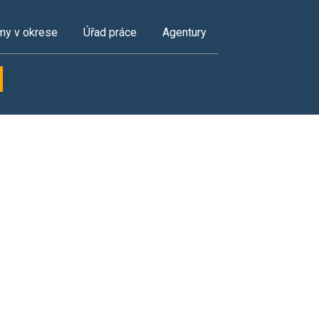
my v okrese
Úřad práce
Agentury