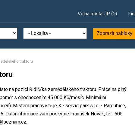
Volná místa ÚP ČR
Fir
Zobrazit nabídky
ědělského traktoru
toru
 místo na pozici Řidič/ka zemědělského traktoru. Práce na plný
 poměr s ohodnocením 45 000 Kč/měsíc. Minimální
en). Místem pracoviště je X - servis park s.r.o. - Pardubice,
. Další informace vám poskytne František Novák, tel.: 605
ka@seznam.cz.