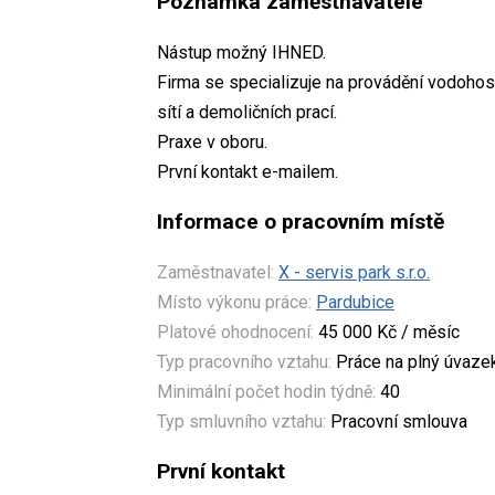
Poznámka zaměstnavatele
Nástup možný IHNED.
Firma se specializuje na provádění vodoho
sítí a demoličních prací.
Praxe v oboru.
První kontakt e-mailem.
Informace o pracovním místě
Zaměstnavatel:
X - servis park s.r.o.
Místo výkonu práce:
Pardubice
Platové ohodnocení:
45 000 Kč / měsíc
Typ pracovního vztahu:
Práce na plný úvaze
Minimální počet hodin týdně:
40
Typ smluvního vztahu:
Pracovní smlouva
První kontakt