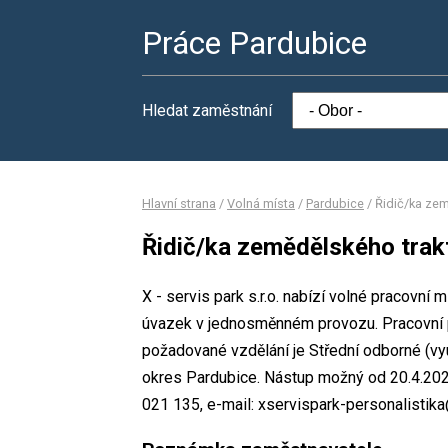
Práce Pardubice
Hledat zaměstnání
Hlavní strana
/
Volná místa
/
Pardubice
/
Řidič/ka zem
Řidič/ka zemědělského trak
X - servis park s.r.o. nabízí volné pracovní
úvazek v jednosměnném provozu. Pracovní
požadované vzdělání je Střední odborné (vyuč
okres Pardubice. Nástup možný od 20.4.2026
021 135, e-mail: xservispark-personalisti