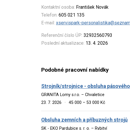
Kontaktní osoba:
František Novák
Telefon:
605 021 135
E-mail:
xservispark-personalistika@seznam
Referenční číslo ÚP:
32932560793
Poslední aktualizace:
13. 4. 2026
Podobné pracovní nabídky
Strojník/strojnice - obsluha pásovéh
GRANITA Lomy s.r.o. – Chvaletice
23. 7. 2026
·
45 000 – 53 000 Kč
Obsluha zemních a příbuzných strojů
SK - EKO Pardubice s. r. o. – Rybitví