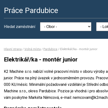
Práce Pardubice
Hledat zaměstnání
Hlavní strana
/
Volná místa
/
Pardubice
/
Elektrikář/ka - montér junior
Elektrikář/ka - montér junior
K2 Machine s.r.o. nabízí volné pracovní místo v oboru výroby a
junior. Práce na plný úvazek v jednosměnném provozu. Praco
000 Kč/měsíc. Minimální požadované vzdělání je Střední odbo
Machine s.r.o., okres Pardubice. Pozice je vhodná i pro absol
vám poskytne Markéta Němcová, e-mail: nemcovam@k2machi