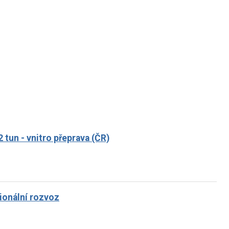
2 tun - vnitro přeprava (ČR)
gionální rozvoz