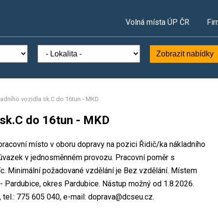
Volná místa ÚP ČR
Fir
Zobrazit nabídky
ladního vozidla sk.C do 16tun - MKD
 sk.C do 16tun - MKD
 pracovní místo v oboru dopravy na pozici Řidič/ka nákladního
ý úvazek v jednosměnném provozu. Pracovní poměr s
. Minimální požadované vzdělání je Bez vzdělání. Místem
. - Pardubice, okres Pardubice. Nástup možný od 1.8.2026.
tel.: 775 605 040, e-mail: doprava@dcseu.cz.