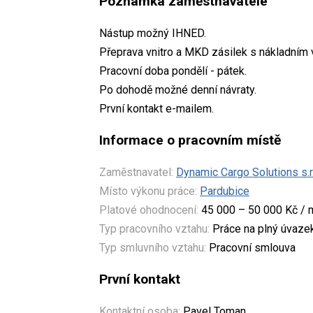
Poznámka zaměstnavatele
Nástup možný IHNED.
Přeprava vnitro a MKD zásilek s nákladním 
Pracovní doba pondělí - pátek.
Po dohodě možné denní návraty.
První kontakt e-mailem.
Informace o pracovním místě
Zaměstnavatel:
Dynamic Cargo Solutions s.r.
Místo výkonu práce:
Pardubice
Platové ohodnocení:
45 000 – 50 000 Kč / 
Typ pracovního vztahu:
Práce na plný úvaze
Typ smluvního vztahu:
Pracovní smlouva
První kontakt
Kontaktní osoba:
Pavel Toman