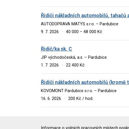
Řidiči nákladních automobilů, tahačů
AUTODOPRAVA MATYS s.r.o. – Pardubice
9. 7. 2026
·
40 000 – 48 000 Kč
Řidič/ka sk. C
JIP východočeská, a.s. – Pardubice
1. 7. 2026
·
22 400 Kč
Řidiči nákladních automobilů (kromě 
KOVOMONT Pardubice s.r.o. – Pardubice
16. 6. 2026
·
200 Kč / hod.
Informace o volných pracovních místech poskyt