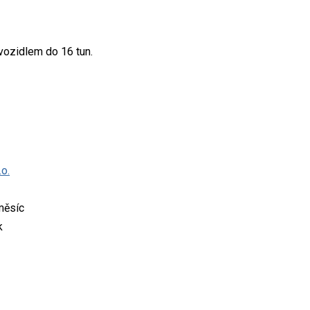
vozidlem do 16 tun.
o.
měsíc
k