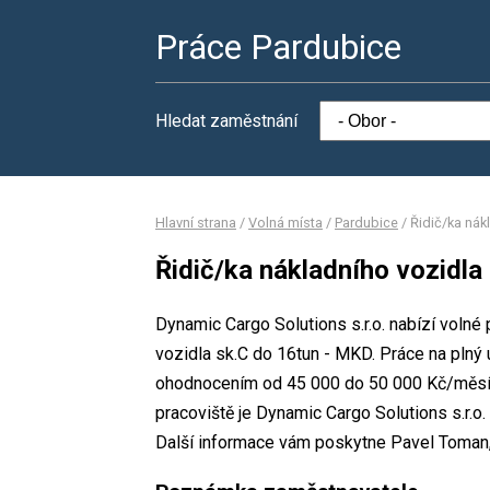
Práce Pardubice
Hledat zaměstnání
Hlavní strana
/
Volná místa
/
Pardubice
/
Řidič/ka nák
Řidič/ka nákladního vozidla
Dynamic Cargo Solutions s.r.o. nabízí volné
vozidla sk.C do 16tun - MKD. Práce na pln
ohodnocením od 45 000 do 50 000 Kč/měsíc
pracoviště je Dynamic Cargo Solutions s.r.o
Další informace vám poskytne Pavel Toman, 