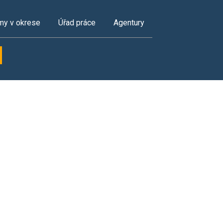
my v okrese
Úřad práce
Agentury