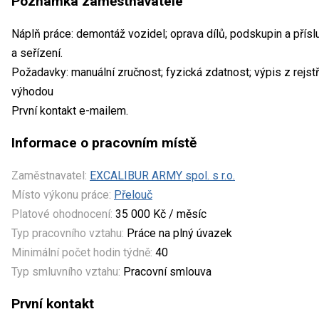
Poznámka zaměstnavatele
Náplň práce: demontáž vozidel; oprava dílů, podskupin a přísl
a seřízení.
Požadavky: manuální zručnost; fyzická zdatnost; výpis z rejstř
výhodou
První kontakt e-mailem.
Informace o pracovním místě
Zaměstnavatel:
EXCALIBUR ARMY spol. s r.o.
Místo výkonu práce:
Přelouč
Platové ohodnocení:
35 000 Kč / měsíc
Typ pracovního vztahu:
Práce na plný úvazek
Minimální počet hodin týdně:
40
Typ smluvního vztahu:
Pracovní smlouva
První kontakt