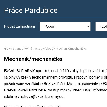
Práce Pardubice
Hledat zaměstnání
Hlavní strana
/
Volná místa
/
Přelouč
/
Mechanik/mechanička
Mechanik/mechanička
EXCALIBUR ARMY spol. s r.o. nabízí 10 volných pracovních m
na plný úvazek v jednosměnném provozu. Pracovní poměr s o
požadované vzdělání je Bez vzdělání. Místem pracoviště je E
Přelouč, okres Pardubice. Nástup možný ihned. Další informa
adela.havlaskova@excaliburarmy.eu.