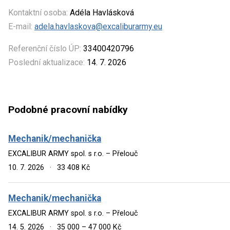
Kontaktní osoba:
Adéla Havlásková
E-mail:
adela.havlaskova@excaliburarmy.eu
Referenční číslo ÚP:
33400420796
Poslední aktualizace:
14. 7. 2026
Podobné pracovní nabídky
Mechanik/mechanička
EXCALIBUR ARMY spol. s r.o. – Přelouč
10. 7. 2026
·
33 408 Kč
Mechanik/mechanička
EXCALIBUR ARMY spol. s r.o. – Přelouč
14. 5. 2026
·
35 000 – 47 000 Kč